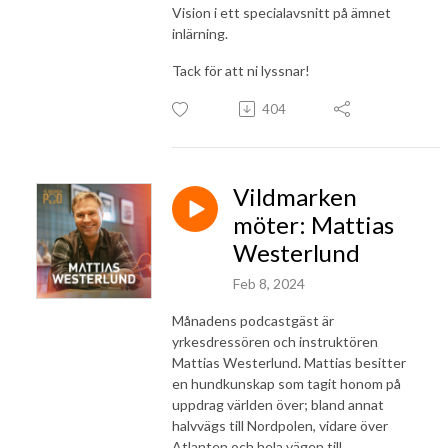
Vision i ett specialavsnitt på ämnet
inlärning.
Tack för att ni lyssnar!
404
Vildmarken
möter: Mattias
Westerlund
Feb 8, 2024
Månadens podcastgäst är
yrkesdressören och instruktören
Mattias Westerlund. Mattias besitter
en hundkunskap som tagit honom på
uppdrag världen över; bland annat
halvvägs till Nordpolen, vidare över
Atlanten och hela vägen till