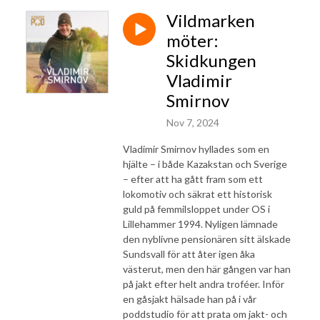
Vildmarken
möter:
Skidkungen
Vladimir
Smirnov
Nov 7, 2024
Vladimir Smirnov hyllades som en
hjälte – i både Kazakstan och Sverige
– efter att ha gått fram som ett
lokomotiv och säkrat ett historisk
guld på femmilsloppet under OS i
Lillehammer 1994. Nyligen lämnade
den nyblivne pensionären sitt älskade
Sundsvall för att åter igen åka
västerut, men den här gången var han
på jakt efter helt andra troféer. Inför
en gåsjakt hälsade han på i vår
poddstudio för att prata om jakt- och