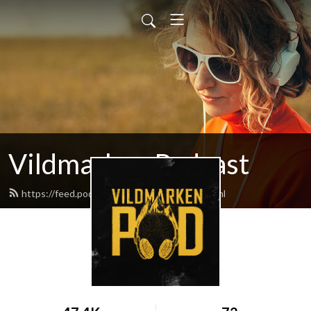
Vildmarken Podcast
https://feed.podbean.com/vildmarken/feed.xml