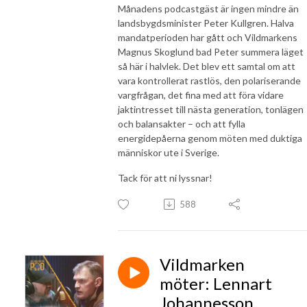
Månadens podcastgäst är ingen mindre än
landsbygdsminister Peter Kullgren. Halva
mandatperioden har gått och Vildmarkens
Magnus Skoglund bad Peter summera läget
så här i halvlek. Det blev ett samtal om att
vara kontrollerat rastlös, den polariserande
vargfrågan, det fina med att föra vidare
jaktintresset till nästa generation, tonlägen
och balansakter – och att fylla
energidepåerna genom möten med duktiga
människor ute i Sverige.
Tack för att ni lyssnar!
588
Vildmarken
möter: Lennart
Johannesson