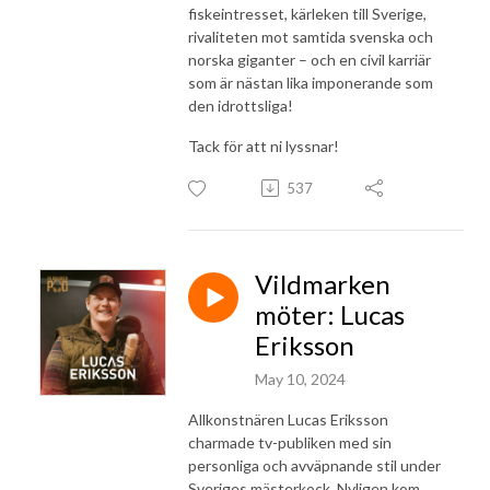
fiskeintresset, kärleken till Sverige,
rivaliteten mot samtida svenska och
norska giganter – och en civil karriär
som är nästan lika imponerande som
den idrottsliga!
Tack för att ni lyssnar!
537
Vildmarken
möter: Lucas
Eriksson
May 10, 2024
Allkonstnären Lucas Eriksson
charmade tv-publiken med sin
personliga och avväpnande stil under
Sveriges mästerkock. Nyligen kom